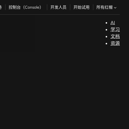
所有红帽
持
控制台（Console）
开发人员
开始试用
AI
支
学习
持
文档
资源
（
开
发
人
员
开
始
试
用