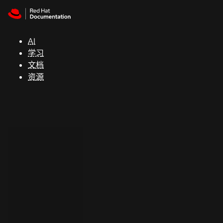
Skip to navigation
Skip to content
支
持
AI
学习
控制台
文档
（Console）
资源
开
发
人
员
开
始
试
用
联