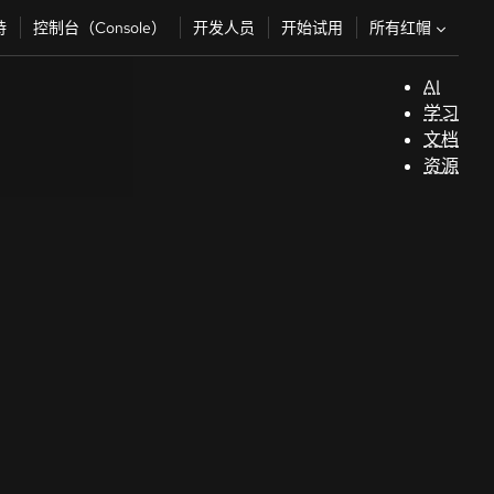
所有红帽
持
控制台（Console）
开发人员
开始试用
AI
支
学习
持
文档
资源
（
开
发
人
员
开
始
试
用