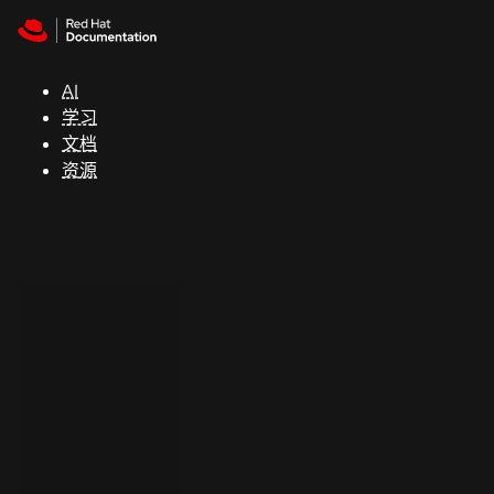
Skip to navigation
Skip to content
支
持
AI
学习
控制台
文档
（Console）
资源
开
发
人
员
开
始
试
用
联