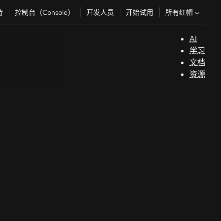
所有红帽
持
控制台（Console）
开发人员
开始试用
AI
支
学习
持
文档
资源
（
开
发
人
员
开
始
试
用