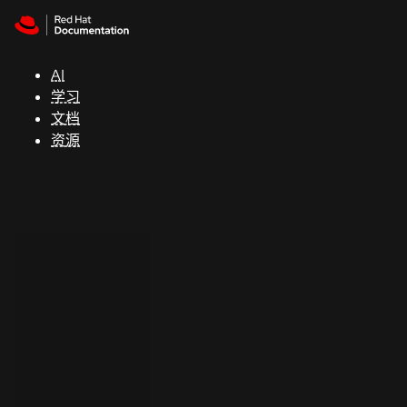
Skip to navigation
Skip to content
支
持
AI
学习
控制台
文档
（Console）
资源
开
发
人
员
开
始
试
用
联