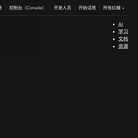
所有红帽
持
控制台（Console）
开发人员
开始试用
AI
支
学习
持
文档
资源
（
开
发
人
员
开
始
试
用