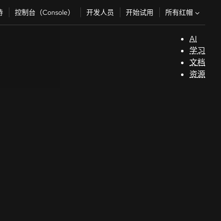
所有红帽
持
控制台（Console）
开发人员
开始试用
AI
支
学习
持
文档
资源
（
开
发
人
员
开
始
试
用