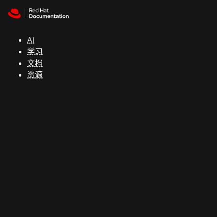
Skip to navigation
Skip to content
支
持
AI
学习
控制台
文档
（Console）
资源
开
发
人
员
开
始
试
用
联