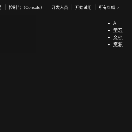
所有红帽
持
控制台（Console）
开发人员
开始试用
AI
支
学习
持
文档
资源
（
开
发
人
员
开
始
试
用