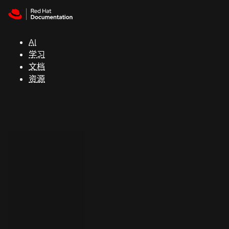
Skip to navigation
Skip to content
支
持
AI
学习
控制台
文档
（Console）
资源
开
发
人
员
开
始
试
用
联