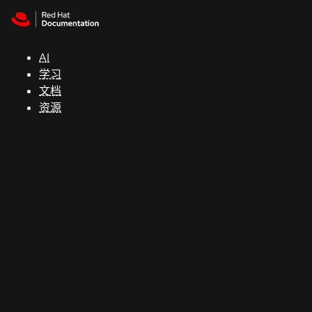
Skip to navigation
Skip to content
支
持
AI
学习
控制台
文档
（Console）
资源
开
发
人
员
开
始
试
用
联