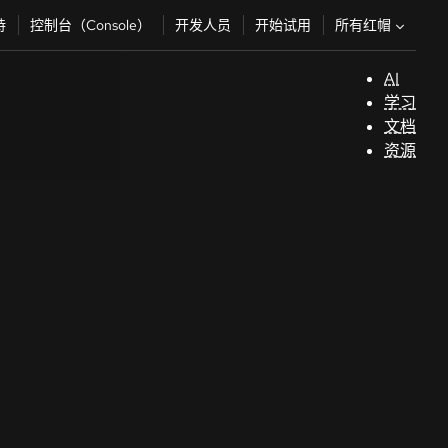
所有红帽
持
控制台（Console）
开发人员
开始试用
AI
支
学习
持
文档
资源
（
开
发
人
员
开
始
试
用