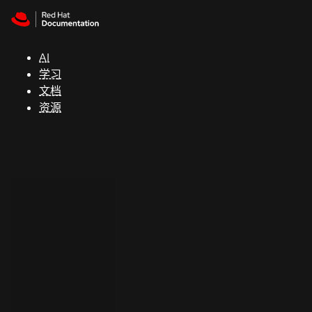
Skip to navigation
Skip to content
支
持
AI
学习
控制台
文档
（Console）
资源
开
发
人
员
开
始
试
用
联