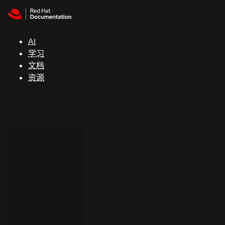
Skip to navigation
Skip to content
支
持
AI
学习
控制台
文档
（Console）
资源
开
发
人
员
开
始
试
用
联