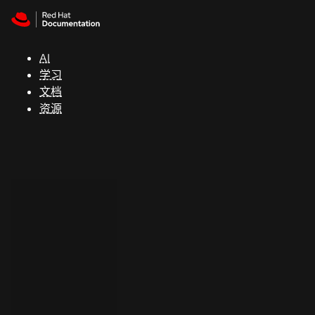
Skip to navigation
Skip to content
支
持
AI
学习
控制台
文档
（Console）
资源
开
发
人
员
开
始
试
用
联