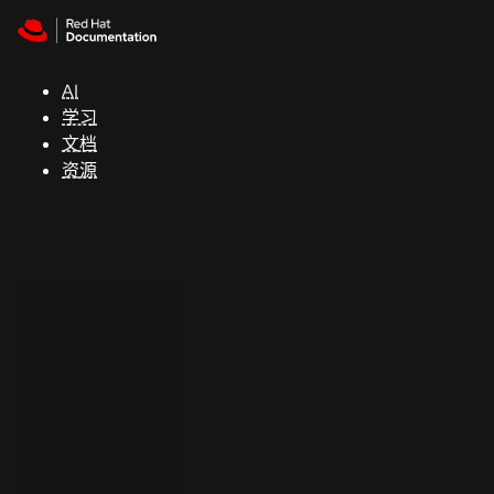
Skip to navigation
Skip to content
支
持
AI
学习
控制台
文档
（Console）
资源
开
发
人
员
开
始
试
用
联