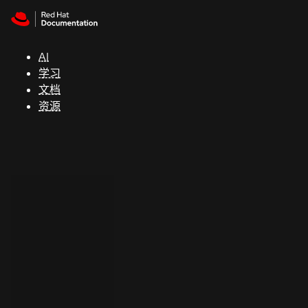
Skip to navigation
Skip to content
支
持
AI
学习
控制台
文档
（Console）
资源
开
发
人
员
开
始
试
用
联