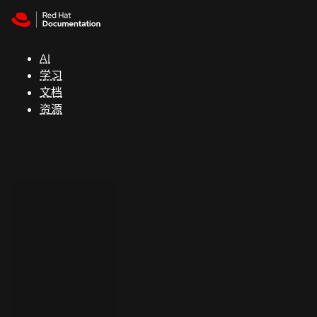
Skip to navigation
Skip to content
支
持
AI
学习
控制台
文档
（Console）
资源
开
发
人
员
开
始
试
用
联