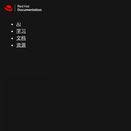
Skip to navigation
Skip to content
支
持
AI
学习
控制台
文档
（Console）
资源
开
发
人
员
开
始
试
用
联