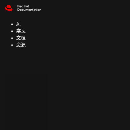
Skip to navigation
Skip to content
支
持
AI
学习
控制台
文档
（Console）
资源
开
发
人
员
开
始
试
用
联