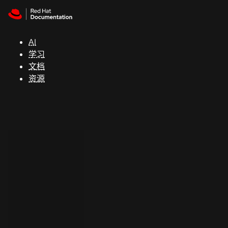
Skip to navigation
Skip to content
支
持
AI
学习
控制台
文档
（Console）
资源
开
发
人
员
开
始
试
用
联