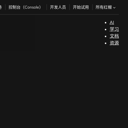
所有红帽
持
控制台（Console）
开发人员
开始试用
AI
支
学习
持
文档
资源
（
开
发
人
员
开
始
试
用