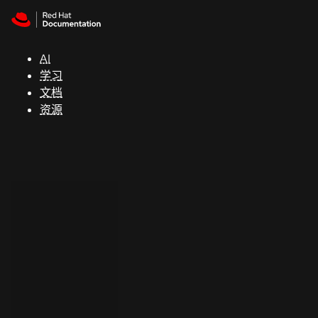
Skip to navigation
Skip to content
支
持
AI
学习
控制台
文档
（Console）
资源
开
发
人
员
开
始
试
用
联