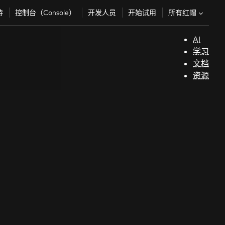
所有红帽
持
控制台（Console）
开发人员
开始试用
AI
支
学习
持
文档
资源
（
开
发
人
员
开
始
试
用