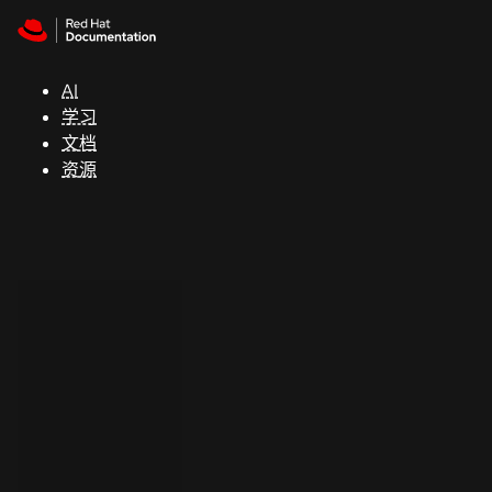
Skip to navigation
Skip to content
支
持
AI
学习
控制台
文档
（Console）
资源
开
发
人
员
开
始
试
用
联