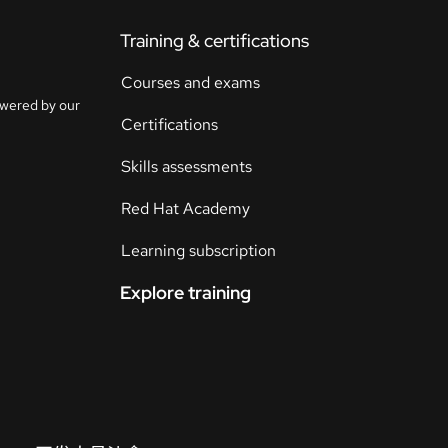
Training & certifications
联
系
Courses and exams
选
人
owered by our
择
Certifications
语
言
Skills assessments
Red Hat Academy
Learning subscription
Explore training