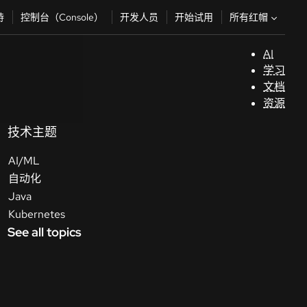
所有红帽
持
控制台（Console）
开发人员
开始试用
AI
支
学习
持
文档
资源
（
技术主题
AI/ML
开
自动化
发
Java
人
Kubernetes
员
See all topics
开
始
试
用