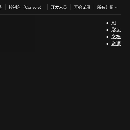
所有红帽
持
控制台（Console）
开发人员
开始试用
AI
支
学习
持
文档
资源
（
开
发
人
员
开
始
试
用