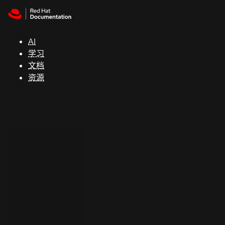
Skip to navigation
Skip to content
支
持
AI
学习
控制台
文档
（Console）
资源
开
发
人
员
开
始
试
用
联