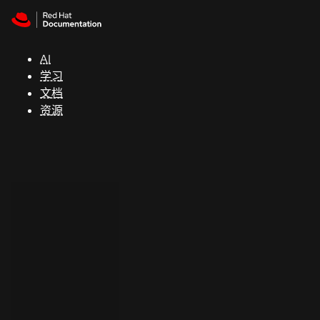
Skip to navigation
Skip to content
支
持
AI
学习
控制台
文档
（Console）
资源
开
发
人
员
开
始
试
用
联