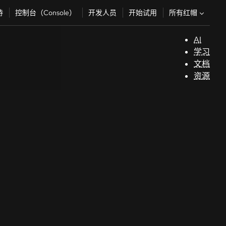
所有红帽
持
控制台（Console）
开发人员
开始试用
AI
支
学习
持
文档
资源
（
开
发
人
员
开
始
试
用