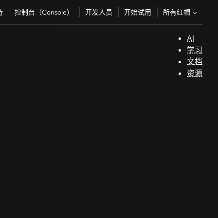
所有红帽
持
控制台（Console）
开发人员
开始试用
AI
支
学习
持
文档
资源
（
开
发
人
员
开
始
试
用