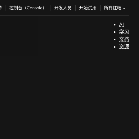
所有红帽
持
控制台（Console）
开发人员
开始试用
AI
支
学习
持
文档
资源
（
开
发
人
员
开
始
试
用