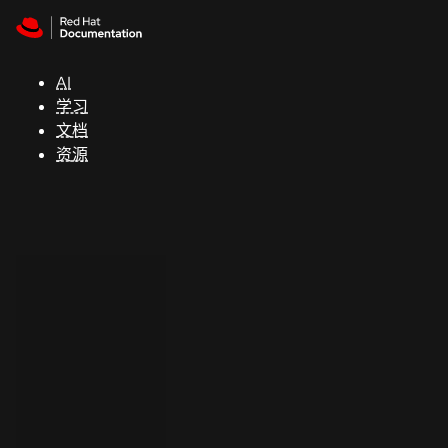
Skip to navigation
Skip to content
支
持
AI
学习
控制台
文档
（Console）
资源
开
发
人
员
开
始
试
用
联