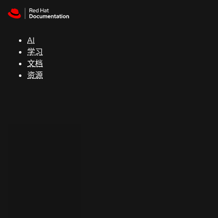
Skip to navigation
Skip to content
支
持
AI
学习
控制台
文档
（Console）
资源
开
发
人
员
开
始
试
用
联