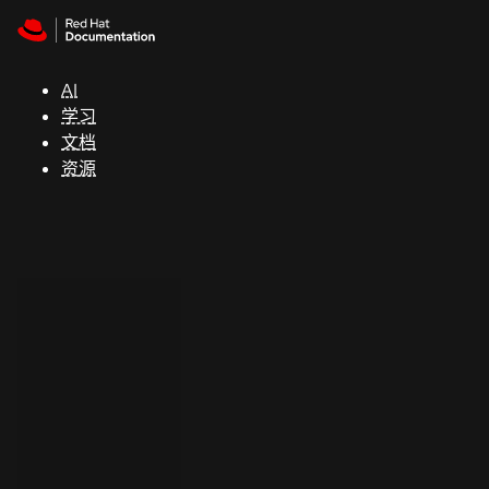
Skip to navigation
Skip to content
支
持
AI
学习
控制台
文档
（Console）
资源
开
发
人
员
开
始
试
用
联