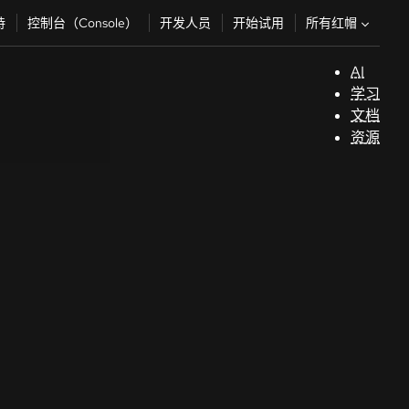
所有红帽
持
控制台（Console）
开发人员
开始试用
AI
支
学习
持
文档
资源
（
开
发
人
员
开
始
试
用