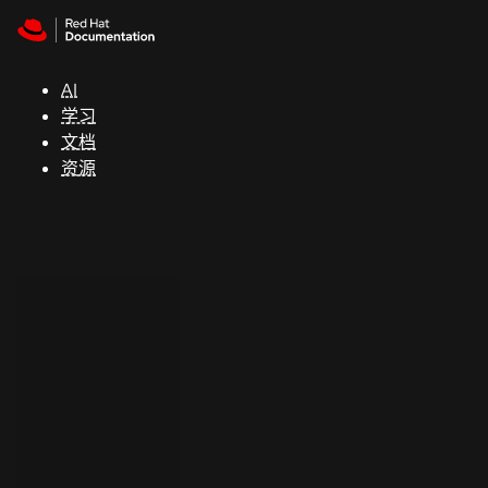
Skip to navigation
Skip to content
支
持
AI
学习
控制台
文档
（Console）
资源
开
发
人
员
开
始
试
用
联