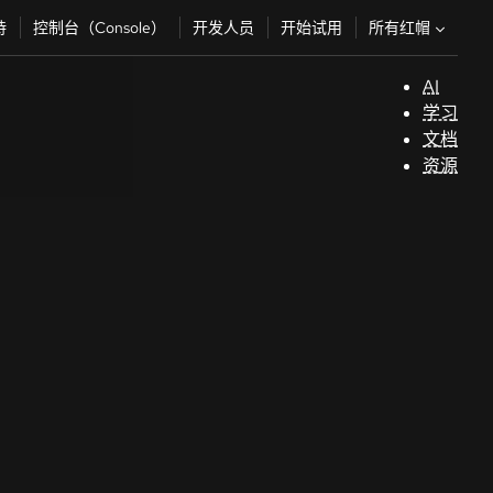
所有红帽
持
控制台（Console）
开发人员
开始试用
AI
支
学习
持
文档
资源
（
开
发
人
员
开
始
试
用