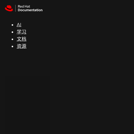
Skip to navigation
Skip to content
支
持
AI
学习
控制台
文档
（Console）
资源
开
发
人
员
开
始
试
用
联