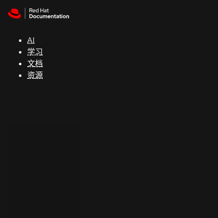
Skip to navigation
Skip to content
支
持
AI
学习
控制台
文档
（Console）
资源
开
发
人
员
开
始
试
用
联