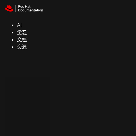
Skip to navigation
Skip to content
支
持
AI
学习
控制台
文档
（Console）
资源
开
发
人
员
开
始
试
用
联