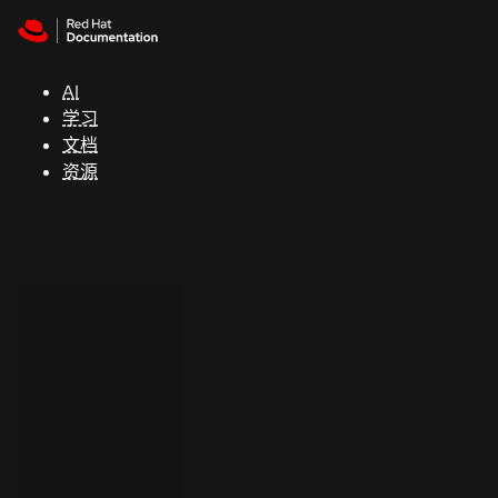
Skip to navigation
Skip to content
支
持
AI
学习
控制台
文档
（Console）
资源
开
发
人
员
开
始
试
用
联