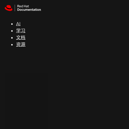
Skip to navigation
Skip to content
支
持
AI
学习
控制台
文档
（Console）
资源
开
发
人
员
开
始
试
用
联