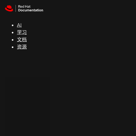
Skip to navigation
Skip to content
支
持
AI
学习
控制台
文档
（Console）
资源
开
发
人
员
开
始
试
用
联