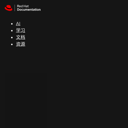
Skip to navigation
Skip to content
支
持
AI
学习
控制台
文档
（Console）
资源
开
发
人
员
开
始
试
用
联