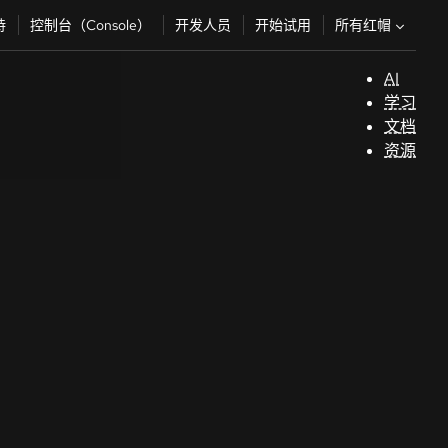
所有红帽
持
控制台（Console）
开发人员
开始试用
AI
支
学习
持
文档
资源
（
开
发
人
员
开
始
试
用