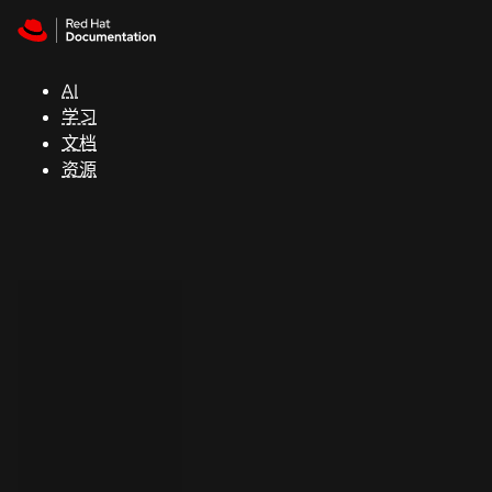
Skip to navigation
Skip to content
支
持
AI
学习
控制台
文档
（Console）
资源
开
发
人
员
开
始
试
用
联