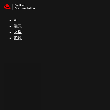
Skip to navigation
Skip to content
支
持
AI
学习
控制台
文档
（Console）
资源
开
发
人
员
开
始
试
用
联