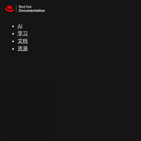
Skip to navigation
Skip to content
支
持
AI
学习
控制台
文档
（Console）
资源
开
发
人
员
开
始
试
用
联